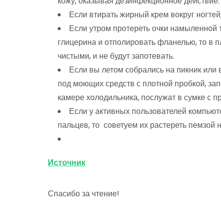
кожу, оказывая дезинфекционное действие.
Если втирать жирный крем вокруг ногтей,
Если утром протереть очки намыленной 
глицерина и отполировать фланелью, то в п
чистыми, и не будут запотевать.
Если вы летом собрались на пикник или 
под моющих средств с плотной пробкой, з
камере холодильника, послужат в сумке с п
Если у активных пользователей компьют
пальцев, то советуем их растереть пемзой
Источник
Спасибо за чтение!