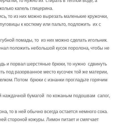
чатки, то нужно их стирать в теплой воде, а
колько капель глицерина.
ь, то из них можно вырезать маленькие кружочки,
 пуговицы к костюму или пальто, подложить их с
губной помады, то из них можно сделать игольник.
нал положить небольшой кусок поролона, чтобы не
здь и порвал шерстяные брюки, то нужно сдвинуть
ть под разорванное место кусочек той же материи,
лком. Потом брюки с изнанки прогладьте горячим
ой наждачной бумагой по кожаным подошвам сапог,
на, то в ней обычно всегда остается немного сока.
нней стороной кожуры. Лимон питает и смягчает