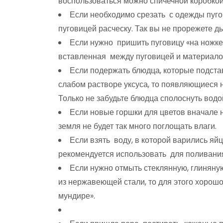
воспользоваться можно спичечной коробкой,
Если необходимо срезать с одежды пуго
пуговицей расческу. Так вы не прорежете д
Если нужно пришить пуговицу «на ножке
вставленная между пуговицей и материалом
Если подержать блюдца, которые подста
слабом растворе уксуса, то появляющиеся 
Только не забудьте блюдца сполоснуть водо
Если новые горшки для цветов вначале н
земля не будет так много поглощать влаги.
Если взять воду, в которой варились яйц
рекомендуется использовать для поливания
Если нужно отмыть стеклянную, глиняную
из нержавеющей стали, то для этого хорошо
мундире».