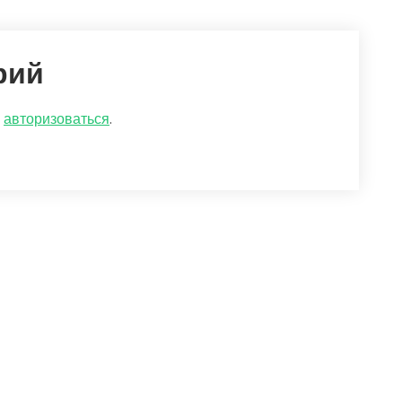
рий
о
авторизоваться
.