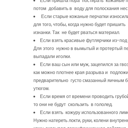
Если пришла пора постирать кожаные пер
потом добавить в воду для полоскания нес
Если старые кожаные перчатки износилис
для того, чтобы, когда нужно будет пришить
изнанки. Так не будет рваться материал.
Если взять красивые футлярчики из-под 
Для этого нужно в вымытый и протертый пе
выпадали иголки.
Если ваш сын или муж, зацепился за гво
как можно плотнее края разрыва и подложи
предварительно густо смазанный яичным бе
утюгом.
Если время от времени проводить груб
то они не будут скользить в гололед.
Если взять кожуру использованного лимо
Нужно натереть локти, руки, колени внутре