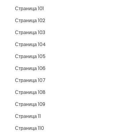
Страница 101
Страница 102
Страница 103
Страница 104
Страница 105
Страница 106
Страница 107
Страница 108
Страница 109
Страница 11
Страница 110