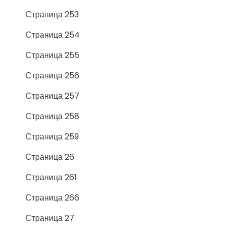
Страница 253
Страница 254
Страница 255
Страница 256
Страница 257
Страница 258
Страница 259
Страница 26
Страница 261
Страница 266
Страница 27