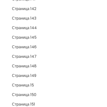
Страница 142
Страница 143
Страница 144
Страница 145
Страница 146
Страница 147
Страница 148
Страница 149
Страница 15
Страница 150
Страница 151