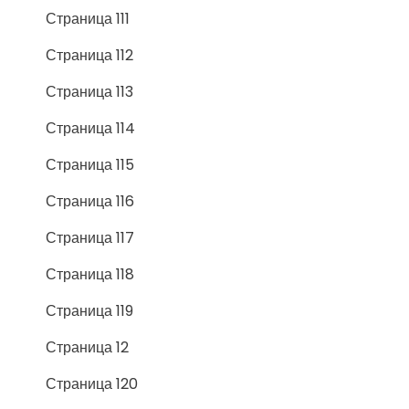
Страница 111
Страница 112
Страница 113
Страница 114
Страница 115
Страница 116
Страница 117
Страница 118
Страница 119
Страница 12
Страница 120