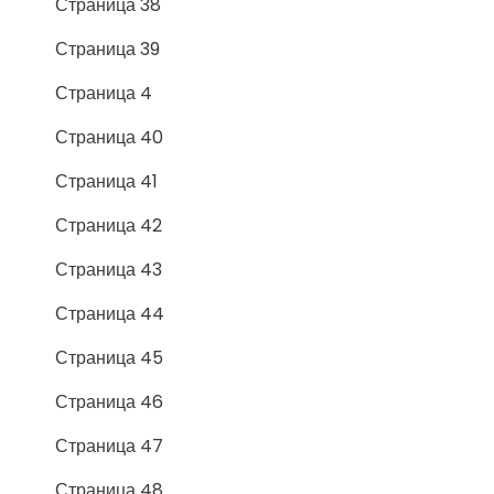
Страница 38
Страница 39
Страница 4
Страница 40
Страница 41
Страница 42
Страница 43
Страница 44
Страница 45
Страница 46
Страница 47
Страница 48