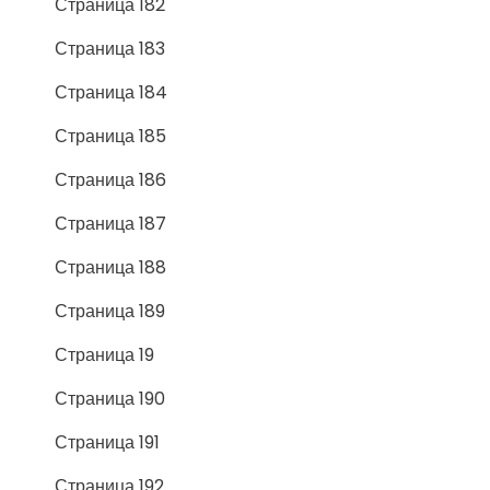
Страница 182
Страница 183
Страница 184
Страница 185
Страница 186
Страница 187
Страница 188
Страница 189
Страница 19
Страница 190
Страница 191
Страница 192