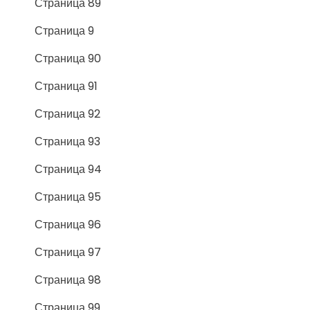
Страница 89
Страница 9
Страница 90
Страница 91
Страница 92
Страница 93
Страница 94
Страница 95
Страница 96
Страница 97
Страница 98
Страница 99