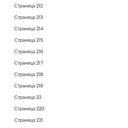
Страница 212
Страница 213
Страница 214
Страница 215
Страница 216
Страница 217
Страница 218
Страница 219
Страница 22
Страница 220
Страница 221