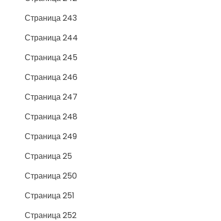
Страница 243
Страница 244
Страница 245
Страница 246
Страница 247
Страница 248
Страница 249
Страница 25
Страница 250
Страница 251
Страница 252