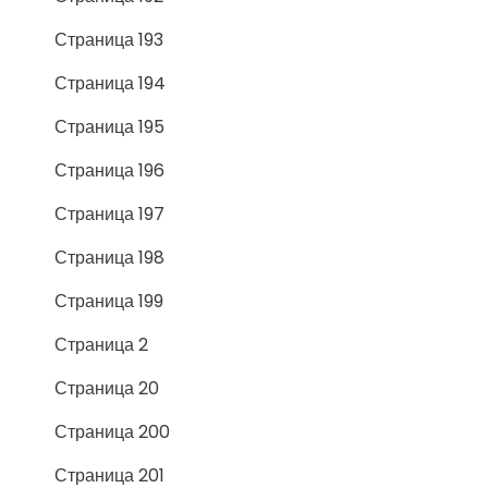
Страница 193
Страница 194
Страница 195
Страница 196
Страница 197
Страница 198
Страница 199
Страница 2
Страница 20
Страница 200
Страница 201