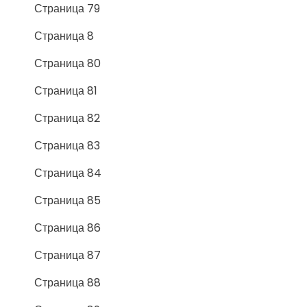
Страница 79
Страница 8
Страница 80
Страница 81
Страница 82
Страница 83
Страница 84
Страница 85
Страница 86
Страница 87
Страница 88