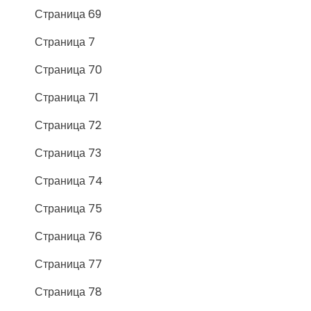
Страница 69
Страница 7
Страница 70
Страница 71
Страница 72
Страница 73
Страница 74
Страница 75
Страница 76
Страница 77
Страница 78