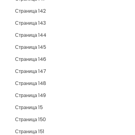
Страница 142
Страница 143
Страница 144
Страница 145
Страница 146
Страница 147
Страница 148
Страница 149
Страница 15
Страница 150
Страница 151