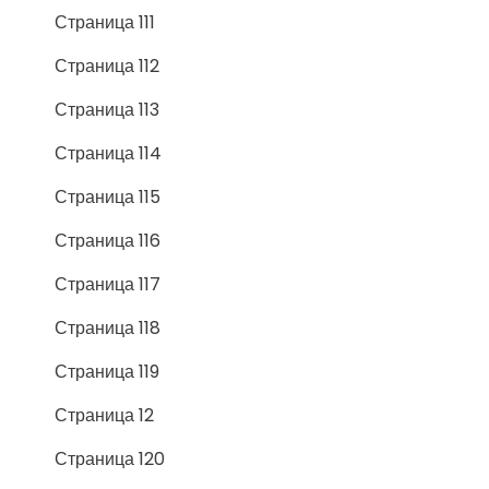
Страница 111
Страница 112
Страница 113
Страница 114
Страница 115
Страница 116
Страница 117
Страница 118
Страница 119
Страница 12
Страница 120