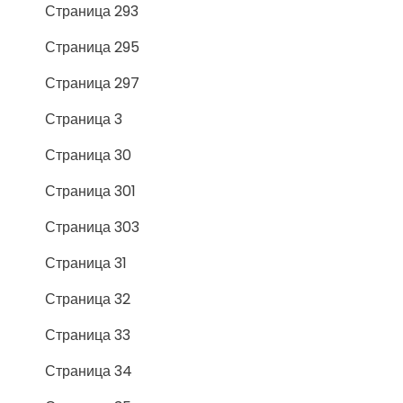
Страница 293
Страница 295
Страница 297
Страница 3
Страница 30
Страница 301
Страница 303
Страница 31
Страница 32
Страница 33
Страница 34