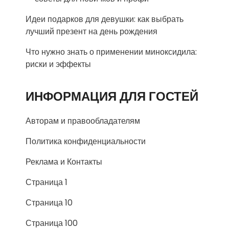
Идеи подарков для девушки: как выбрать
лучший презент на день рождения
Что нужно знать о применении миноксидила:
риски и эффекты
ИНФОРМАЦИЯ ДЛЯ ГОСТЕЙ
Авторам и правообладателям
Политика конфиденциальности
Реклама и Контакты
Страница 1
Страница 10
Страница 100