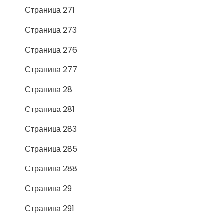
Страница 271
Страница 273
Страница 276
Страница 277
Страница 28
Страница 281
Страница 283
Страница 285
Страница 288
Страница 29
Страница 291