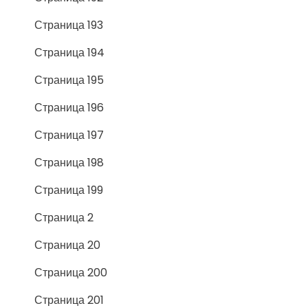
Страница 193
Страница 194
Страница 195
Страница 196
Страница 197
Страница 198
Страница 199
Страница 2
Страница 20
Страница 200
Страница 201