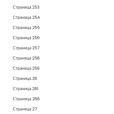
Страница 253
Страница 254
Страница 255
Страница 256
Страница 257
Страница 258
Страница 259
Страница 26
Страница 261
Страница 266
Страница 27