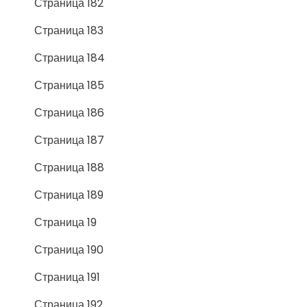
Страница 182
Страница 183
Страница 184
Страница 185
Страница 186
Страница 187
Страница 188
Страница 189
Страница 19
Страница 190
Страница 191
Страница 192