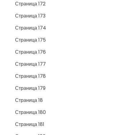
Страница 172
Страница 173
Страница 174
Страница 175
Страница 176
Страница 177
Страница 178
Страница 179
Страница 18
Страница 180
Страница 181