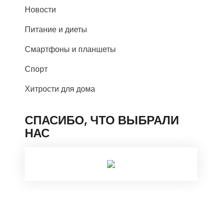
Новости
Питание и диеты
Смартфоны и планшеты
Спорт
Хитрости для дома
СПАСИБО, ЧТО ВЫБРАЛИ
НАС