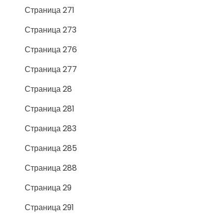
Страница 271
Страница 273
Страница 276
Страница 277
Страница 28
Страница 281
Страница 283
Страница 285
Страница 288
Страница 29
Страница 291