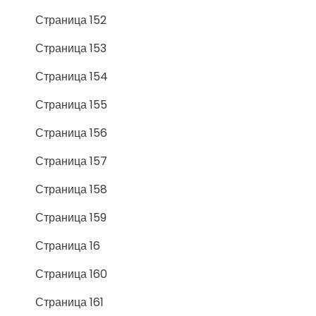
Страница 152
Страница 153
Страница 154
Страница 155
Страница 156
Страница 157
Страница 158
Страница 159
Страница 16
Страница 160
Страница 161