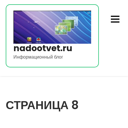
Перейти
к
содержимому
nadootvet.ru
Информационный блог
СТРАНИЦА 8