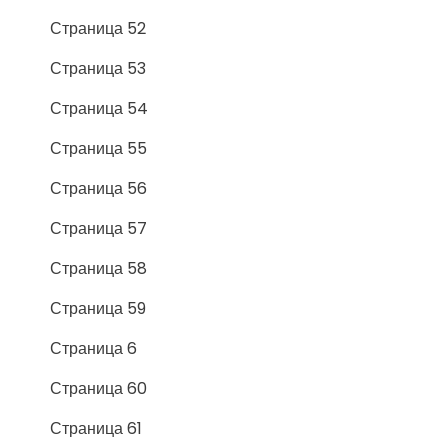
Страница 52
Страница 53
Страница 54
Страница 55
Страница 56
Страница 57
Страница 58
Страница 59
Страница 6
Страница 60
Страница 61