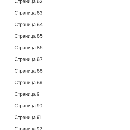
Страница 82
Страница 83
Страница 84
Страница 85
Страница 86
Страница 87
Страница 88
Страница 89
Страница 9
Страница 90
Страница 91
Страница 92