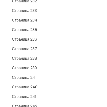
Страница 232
Страница 233
Страница 234
Страница 235
Страница 236
Страница 237
Страница 238
Страница 239
Страница 24
Страница 240
Страница 241
Страница 242