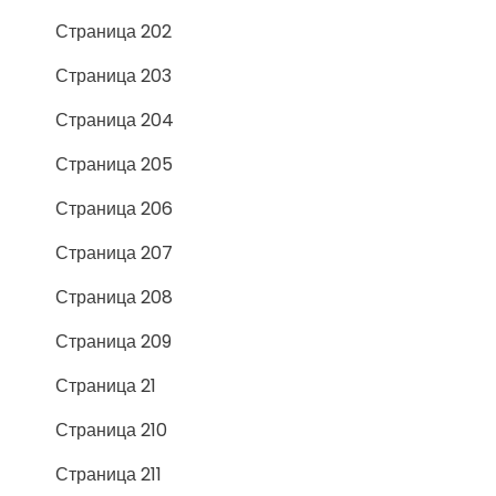
Страница 202
Страница 203
Страница 204
Страница 205
Страница 206
Страница 207
Страница 208
Страница 209
Страница 21
Страница 210
Страница 211