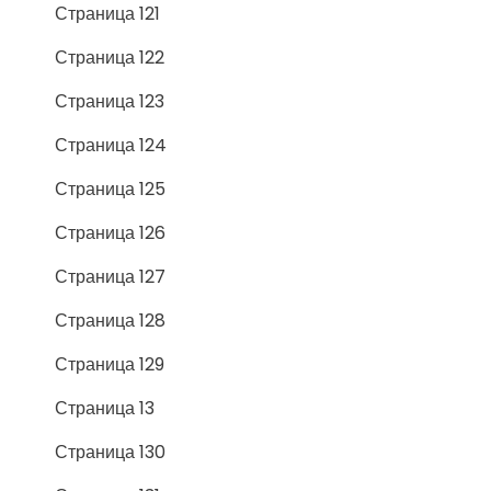
Страница 121
Страница 122
Страница 123
Страница 124
Страница 125
Страница 126
Страница 127
Страница 128
Страница 129
Страница 13
Страница 130