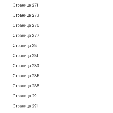
Страница 271
Страница 273
Страница 276
Страница 277
Страница 28
Страница 281
Страница 283
Страница 285
Страница 288
Страница 29
Страница 291