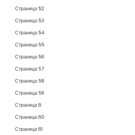
Страница 52
Страница 53
Страница 54
Страница 55
Страница 56
Страница 57
Страница 58
Страница 59
Страница 6
Страница 60
Страница 61