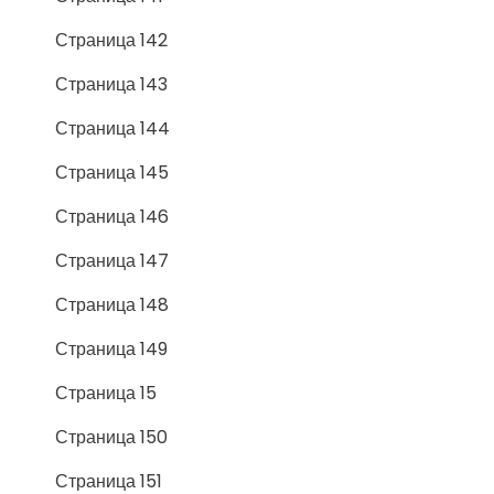
Страница 142
Страница 143
Страница 144
Страница 145
Страница 146
Страница 147
Страница 148
Страница 149
Страница 15
Страница 150
Страница 151