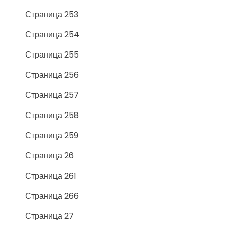
Страница 253
Страница 254
Страница 255
Страница 256
Страница 257
Страница 258
Страница 259
Страница 26
Страница 261
Страница 266
Страница 27