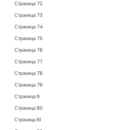
Страница 72
Страница 73
Страница 74
Страница 75
Страница 76
Страница 77
Страница 78
Страница 79
Страница 8
Страница 80
Страница 81