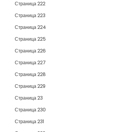
Страница 222
Страница 223
Страница 224
Страница 225
Страница 226
Страница 227
Страница 228
Страница 229
Страница 23
Страница 230
Страница 231