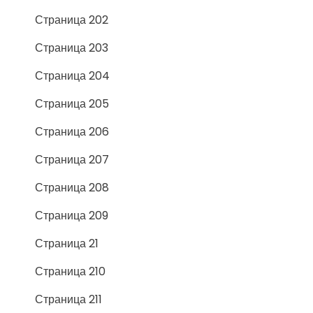
Страница 202
Страница 203
Страница 204
Страница 205
Страница 206
Страница 207
Страница 208
Страница 209
Страница 21
Страница 210
Страница 211