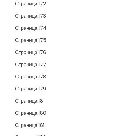
Страница 172
Страница 173
Страница 174
Страница 175
Страница 176
Страница 177
Страница 178
Страница 179
Страница 18
Страница 180
Страница 181