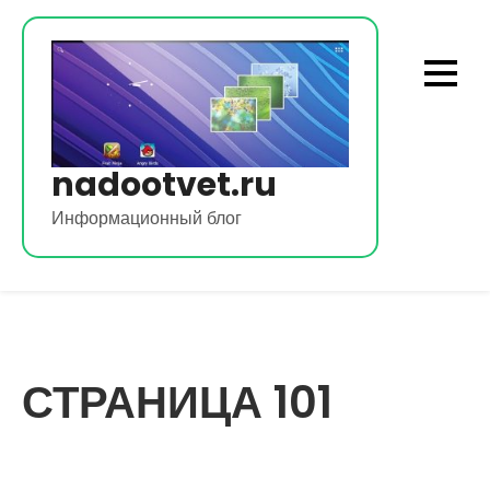
Перейти
к
содержимому
nadootvet.ru
Информационный блог
СТРАНИЦА 101