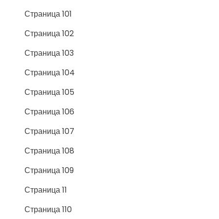
Страница 101
Страница 102
Страница 103
Страница 104
Страница 105
Страница 106
Страница 107
Страница 108
Страница 109
Страница 11
Страница 110