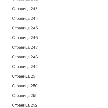
Страница 243
Страница 244
Страница 245
Страница 246
Страница 247
Страница 248
Страница 249
Страница 25
Страница 250
Страница 251
Страница 252