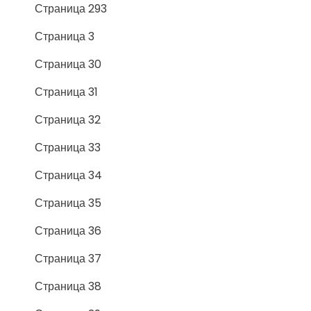
Страница 293
Страница 3
Страница 30
Страница 31
Страница 32
Страница 33
Страница 34
Страница 35
Страница 36
Страница 37
Страница 38