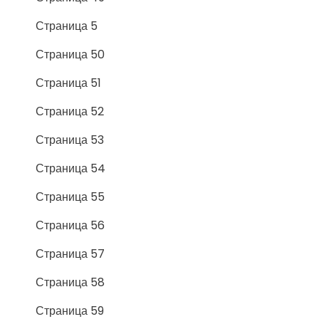
Страница 5
Страница 50
Страница 51
Страница 52
Страница 53
Страница 54
Страница 55
Страница 56
Страница 57
Страница 58
Страница 59