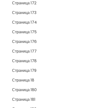
Страница 172
Страница 173
Страница 174
Страница 175
Страница 176
Страница 177
Страница 178
Страница 179
Страница 18
Страница 180
Страница 181