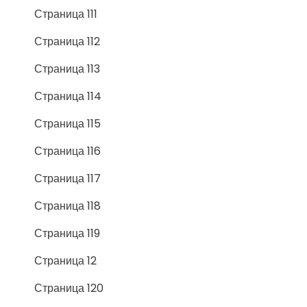
Страница 111
Страница 112
Страница 113
Страница 114
Страница 115
Страница 116
Страница 117
Страница 118
Страница 119
Страница 12
Страница 120