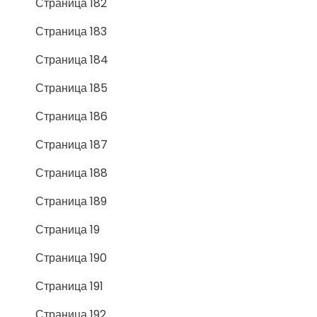
Страница 182
Страница 183
Страница 184
Страница 185
Страница 186
Страница 187
Страница 188
Страница 189
Страница 19
Страница 190
Страница 191
Страница 192