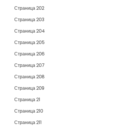
Страница 202
Страница 203
Страница 204
Страница 205
Страница 206
Страница 207
Страница 208
Страница 209
Страница 21
Страница 210
Страница 211