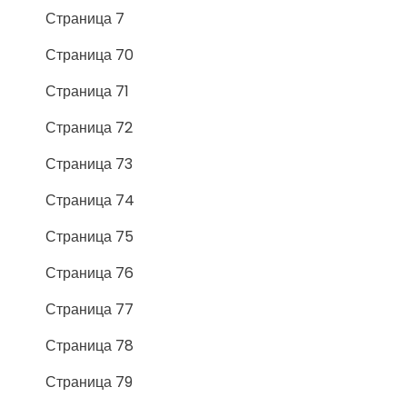
Страница 7
Страница 70
Страница 71
Страница 72
Страница 73
Страница 74
Страница 75
Страница 76
Страница 77
Страница 78
Страница 79