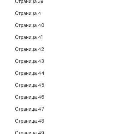
Страница 39
Страница 4
Страница 40
Страница 41
Страница 42
Страница 43
Страница 44
Страница 45
Страница 46
Страница 47
Страница 48
Страница 49