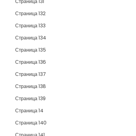
Страница 131
Страница 132
Страница 133
Страница 134
Страница 135
Страница 136
Страница 137
Страница 138
Страница 139
Страница 14
Страница 140
Страница 141