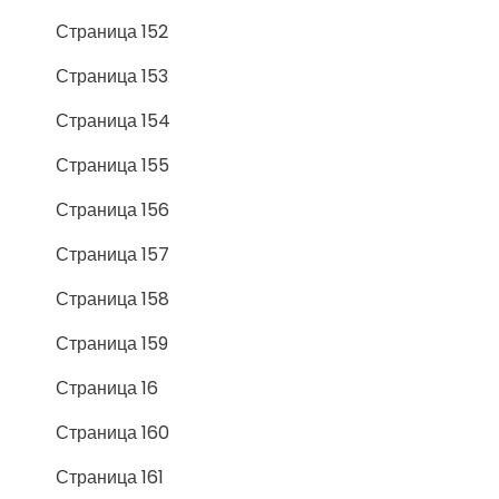
Страница 152
Страница 153
Страница 154
Страница 155
Страница 156
Страница 157
Страница 158
Страница 159
Страница 16
Страница 160
Страница 161