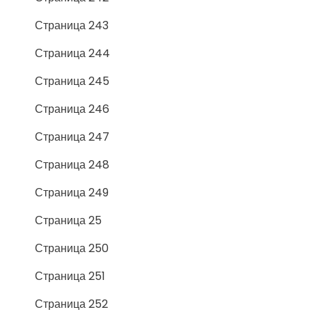
Страница 243
Страница 244
Страница 245
Страница 246
Страница 247
Страница 248
Страница 249
Страница 25
Страница 250
Страница 251
Страница 252