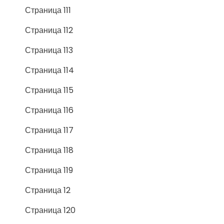
Страница 111
Страница 112
Страница 113
Страница 114
Страница 115
Страница 116
Страница 117
Страница 118
Страница 119
Страница 12
Страница 120