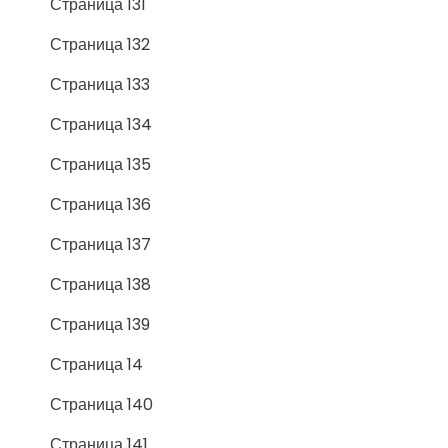
Страница 131
Страница 132
Страница 133
Страница 134
Страница 135
Страница 136
Страница 137
Страница 138
Страница 139
Страница 14
Страница 140
Страница 141