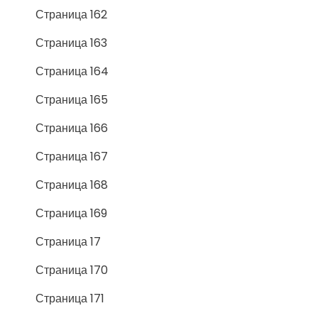
Страница 162
Страница 163
Страница 164
Страница 165
Страница 166
Страница 167
Страница 168
Страница 169
Страница 17
Страница 170
Страница 171