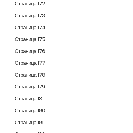
Страница 172
Страница 173
Страница 174
Страница 175
Страница 176
Страница 177
Страница 178
Страница 179
Страница 18
Страница 180
Страница 181