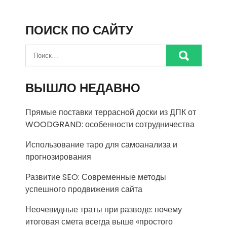
ПОИСК ПО САЙТУ
ВЫШЛО НЕДАВНО
Прямые поставки террасной доски из ДПК от
WOODGRAND: особенности сотрудничества
Использование таро для самоанализа и
прогнозирования
Развитие SEO: Современные методы
успешного продвижения сайта
Неочевидные траты при разводе: почему
итоговая смета всегда выше «простого