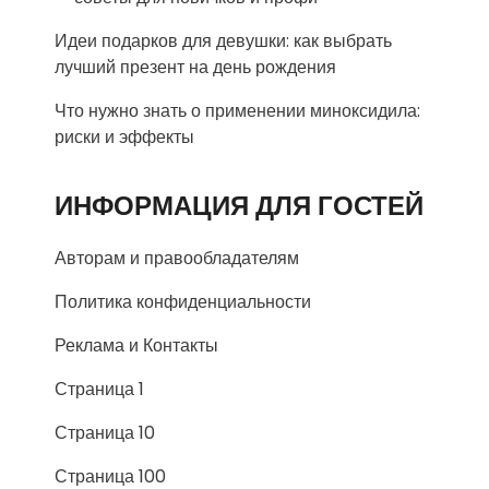
Идеи подарков для девушки: как выбрать
лучший презент на день рождения
Что нужно знать о применении миноксидила:
риски и эффекты
ИНФОРМАЦИЯ ДЛЯ ГОСТЕЙ
Авторам и правообладателям
Политика конфиденциальности
Реклама и Контакты
Страница 1
Страница 10
Страница 100