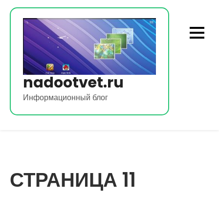
Перейти
к
содержимому
nadootvet.ru
Информационный блог
СТРАНИЦА 11