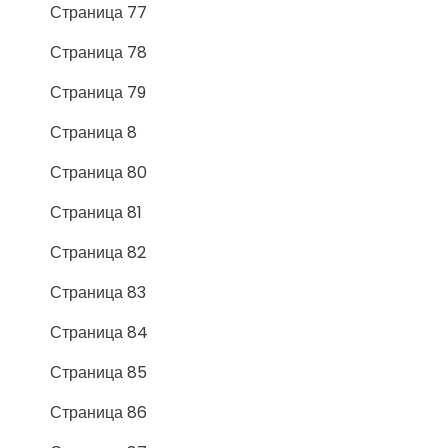
Страница 77
Страница 78
Страница 79
Страница 8
Страница 80
Страница 81
Страница 82
Страница 83
Страница 84
Страница 85
Страница 86