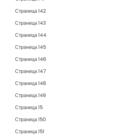
Страница 142
Страница 143
Страница 144
Страница 145
Страница 146
Страница 147
Страница 148
Страница 149
Страница 15
Страница 150
Страница 151