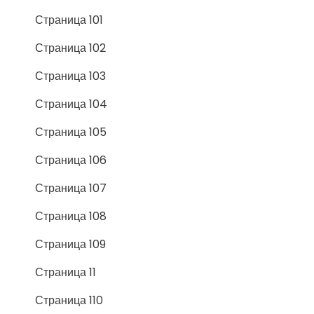
Страница 101
Страница 102
Страница 103
Страница 104
Страница 105
Страница 106
Страница 107
Страница 108
Страница 109
Страница 11
Страница 110