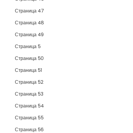
Страница 47
Страница 48
Страница 49
Страница 5
Страница 50
Страница 51
Страница 52
Страница 53
Страница 54
Страница 55
Страница 56