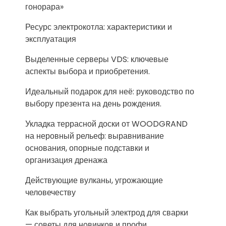
гонорара»
Ресурс электрокотла: характеристики и
эксплуатация
Выделенные серверы VDS: ключевые
аспекты выбора и приобретения.
Идеальный подарок для неё: руководство по
выбору презента на день рождения.
Укладка террасной доски от WOODGRAND
на неровный рельеф: выравнивание
основания, опорные подставки и
организация дренажа
Действующие вулканы, угрожающие
человечеству
Как выбрать угольный электрод для сварки
— советы для новичков и профи