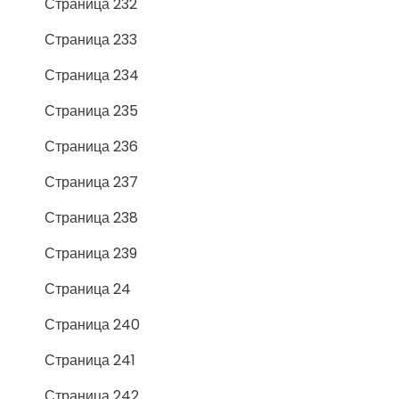
Страница 232
Страница 233
Страница 234
Страница 235
Страница 236
Страница 237
Страница 238
Страница 239
Страница 24
Страница 240
Страница 241
Страница 242