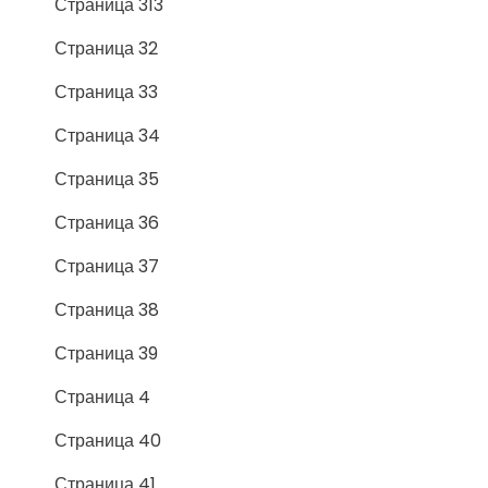
Страница 313
Страница 32
Страница 33
Страница 34
Страница 35
Страница 36
Страница 37
Страница 38
Страница 39
Страница 4
Страница 40
Страница 41