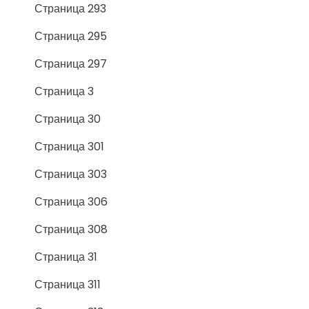
Страница 293
Страница 295
Страница 297
Страница 3
Страница 30
Страница 301
Страница 303
Страница 306
Страница 308
Страница 31
Страница 311