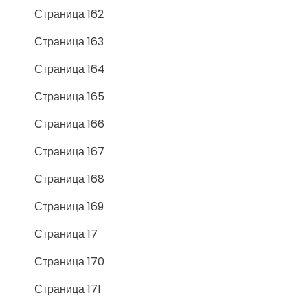
Страница 162
Страница 163
Страница 164
Страница 165
Страница 166
Страница 167
Страница 168
Страница 169
Страница 17
Страница 170
Страница 171