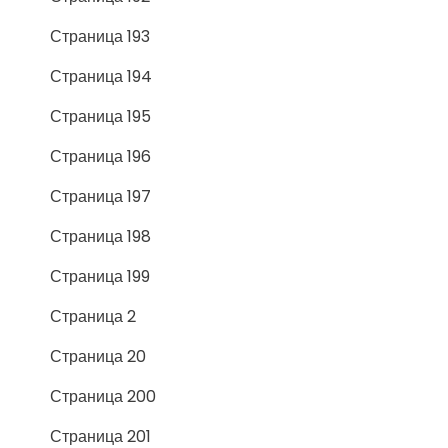
Страница 193
Страница 194
Страница 195
Страница 196
Страница 197
Страница 198
Страница 199
Страница 2
Страница 20
Страница 200
Страница 201