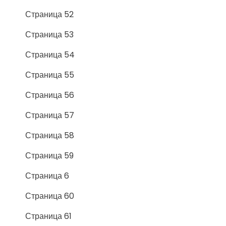
Страница 52
Страница 53
Страница 54
Страница 55
Страница 56
Страница 57
Страница 58
Страница 59
Страница 6
Страница 60
Страница 61