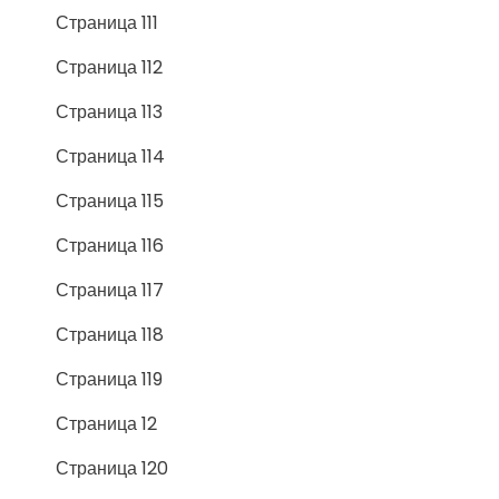
Страница 111
Страница 112
Страница 113
Страница 114
Страница 115
Страница 116
Страница 117
Страница 118
Страница 119
Страница 12
Страница 120