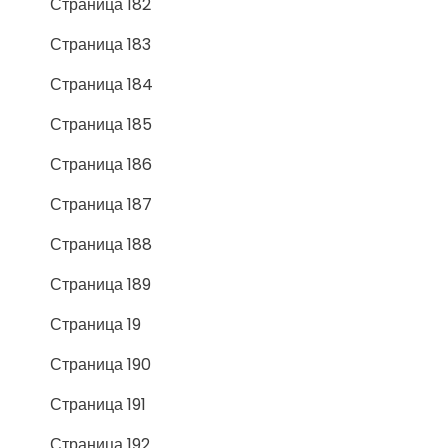
Страница 182
Страница 183
Страница 184
Страница 185
Страница 186
Страница 187
Страница 188
Страница 189
Страница 19
Страница 190
Страница 191
Страница 192