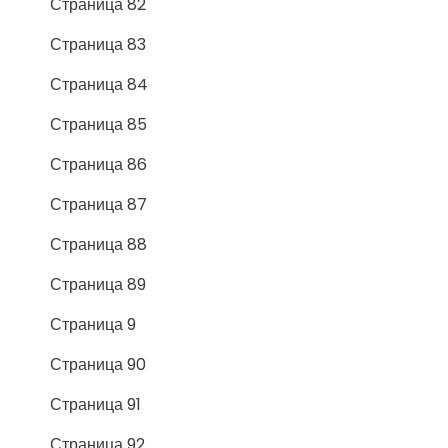
Страница 82
Страница 83
Страница 84
Страница 85
Страница 86
Страница 87
Страница 88
Страница 89
Страница 9
Страница 90
Страница 91
Страница 92