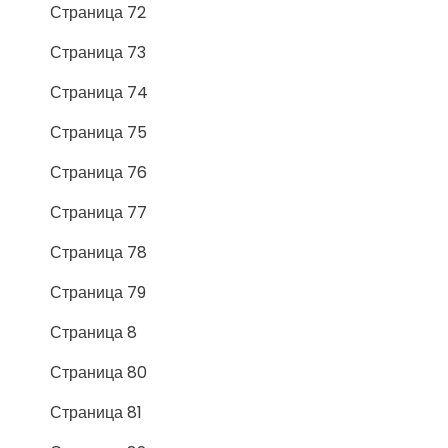
Страница 72
Страница 73
Страница 74
Страница 75
Страница 76
Страница 77
Страница 78
Страница 79
Страница 8
Страница 80
Страница 81