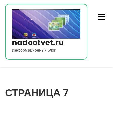
Перейти
к
содержимому
nadootvet.ru
Информационный блог
СТРАНИЦА 7