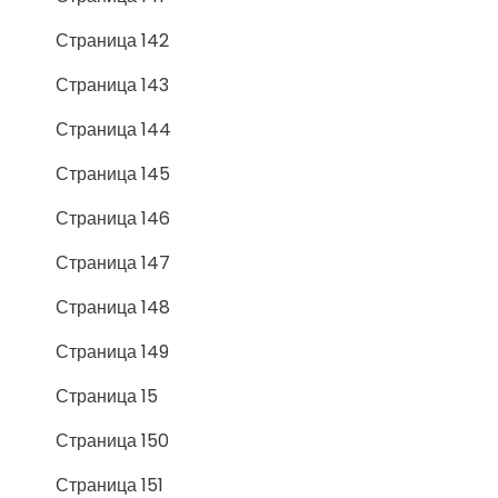
Страница 142
Страница 143
Страница 144
Страница 145
Страница 146
Страница 147
Страница 148
Страница 149
Страница 15
Страница 150
Страница 151