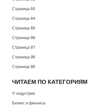
Страница 93
Страница 94
Страница 95
Страница 96
Страница 97
Страница 98
Страница 99
ЧИТАЕМ ПО КАТЕГОРИЯМ
IT индустрия
Бизнес и финансы