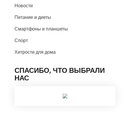
Новости
Питание и диеты
Смартфоны и планшеты
Спорт
Хитрости для дома
СПАСИБО, ЧТО ВЫБРАЛИ
НАС