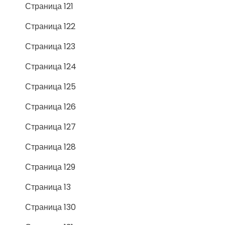
Страница 121
Страница 122
Страница 123
Страница 124
Страница 125
Страница 126
Страница 127
Страница 128
Страница 129
Страница 13
Страница 130