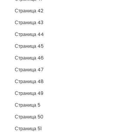
Страница 42
Страница 43
Страница 44
Страница 45
Страница 46
Страница 47
Страница 48
Страница 49
Страница 5
Страница 50
Страница 51