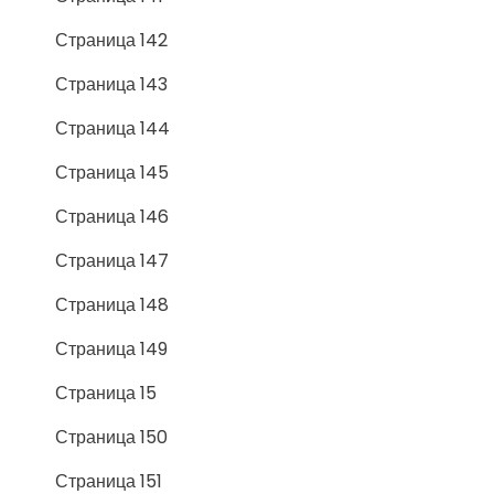
Страница 142
Страница 143
Страница 144
Страница 145
Страница 146
Страница 147
Страница 148
Страница 149
Страница 15
Страница 150
Страница 151