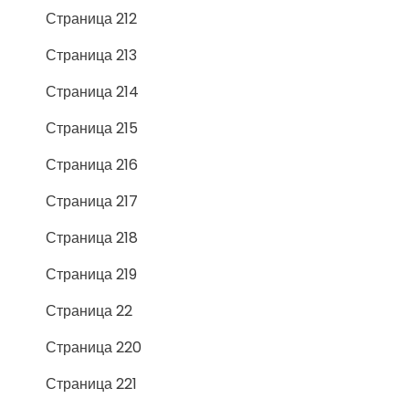
Страница 212
Страница 213
Страница 214
Страница 215
Страница 216
Страница 217
Страница 218
Страница 219
Страница 22
Страница 220
Страница 221