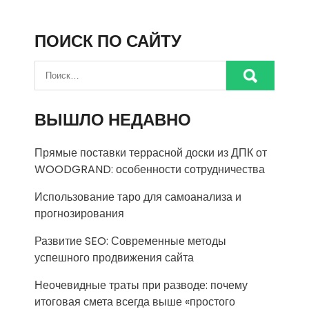
ПОИСК ПО САЙТУ
ВЫШЛО НЕДАВНО
Прямые поставки террасной доски из ДПК от
WOODGRAND: особенности сотрудничества
Использование таро для самоанализа и
прогнозирования
Развитие SEO: Современные методы
успешного продвижения сайта
Неочевидные траты при разводе: почему
итоговая смета всегда выше «простого