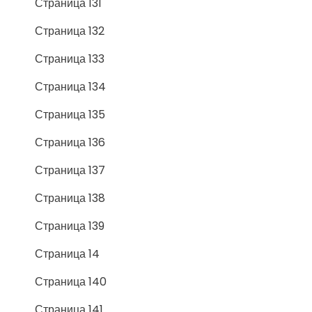
Страница 131
Страница 132
Страница 133
Страница 134
Страница 135
Страница 136
Страница 137
Страница 138
Страница 139
Страница 14
Страница 140
Страница 141