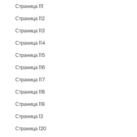
Страница 111
Страница 112
Страница 113
Страница 114
Страница 115
Страница 116
Страница 117
Страница 118
Страница 119
Страница 12
Страница 120