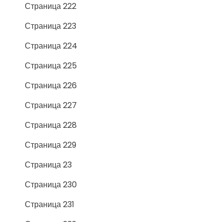
Страница 222
Страница 223
Страница 224
Страница 225
Страница 226
Страница 227
Страница 228
Страница 229
Страница 23
Страница 230
Страница 231