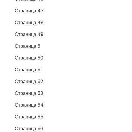
Страница 47
Страница 48
Страница 49
Страница 5
Страница 50
Страница 51
Страница 52
Страница 53
Страница 54
Страница 55
Страница 56