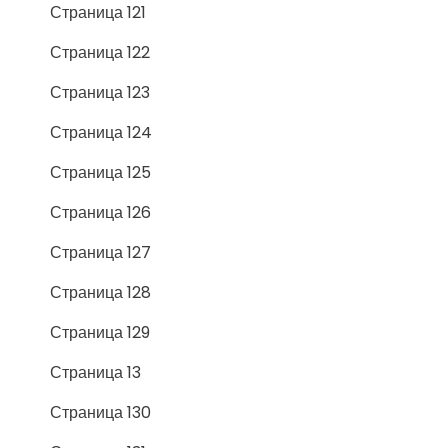
Страница 121
Страница 122
Страница 123
Страница 124
Страница 125
Страница 126
Страница 127
Страница 128
Страница 129
Страница 13
Страница 130