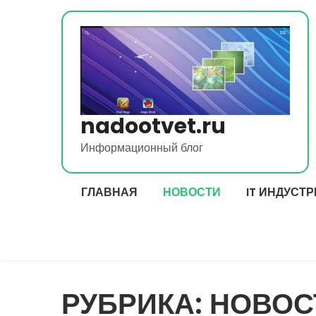
Перейти
к
содержимому
nadootvet.ru
Информационный блог
ГЛАВНАЯ
НОВОСТИ
IT ИНДУСТ
РУБРИКА:
НОВОС