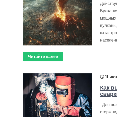
Действу
Вулкани
мощных 
вулканы
катастр
населен
Читайте далее
11 ию
Как в
сварк
Для воз
стержни