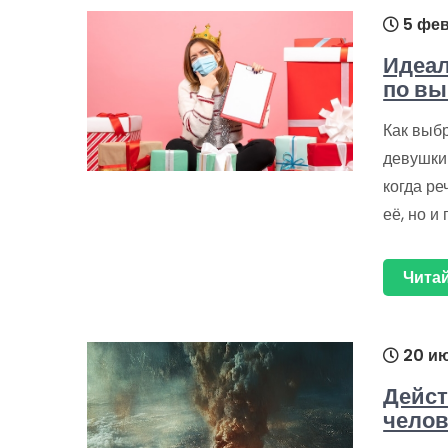
5 фев
Идеал
по вы
Как выб
девушки
когда ре
её, но и 
Читай
20 ию
Дейс
челов