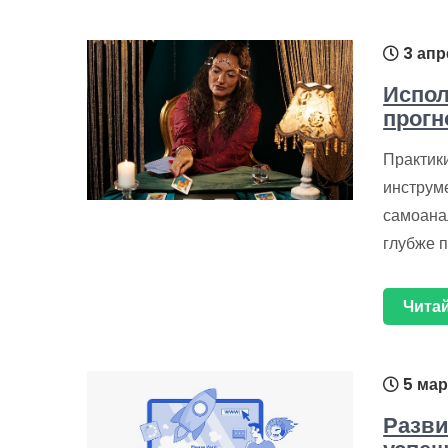
3 апр
Испол
прогн
Практики
инструм
самоана
глубже п
Читай
5 мар
Разви