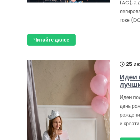
(AC), а
легиров
токе (D
Читайте далее
25 ию
Идеи 
лучши
Идеи по
день ро
рождени
и креат