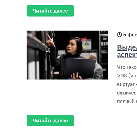
Читайте далее
5 фев
Выде
аспек
Что так
VDS (Vi
виртуал
физичес
полный 
Читайте далее