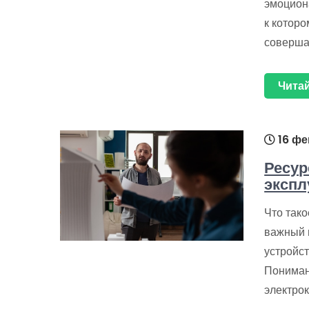
эмоцион
к которо
соверша
Читай
16 фе
Ресур
экспл
Что тако
важный 
устройст
Пониман
электрок