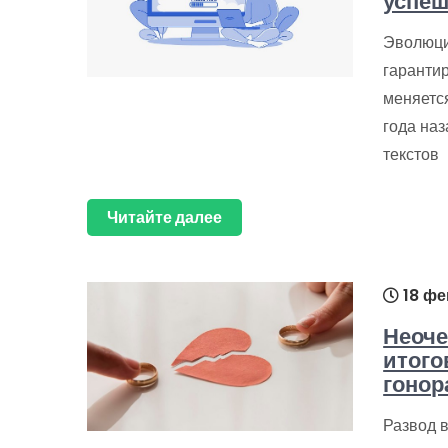
успеш
Эволюци
гаранти
меняется
года на
текстов
Читайте далее
18 фе
Неоче
итого
гонор
Развод в